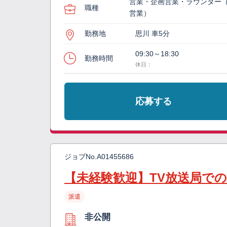
営業・企画営業・ラウンダー
職種
営業）
勤務地
思川 車5分
09:30～18:30
勤務時間
休日：
応募する
ジョブNo.
A01455686
【未経験歓迎】TV放送局で
派遣
非公開