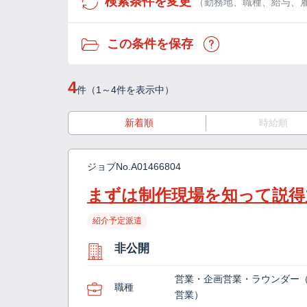
検索条件を変更
（勤務地、職種、給与、
この条件を保存
4
件（1～4件を表示中）
新着順
時給順
ジョブNo.
A01466804
まずは制作現場を知って説得
紹介予定派遣
非公開
営業・企画営業・ラウンダー
職種
営業）