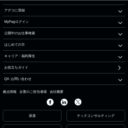
アデコに登録
MyPagログイン
公開中のお仕事検索
はじめての方
キャリア・福利厚生
お役立ちガイド
QA･お問い合わせ
拠点情報
企業のご担当者様
会社概要
派遣
テックコンサルティング