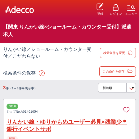
登録
ログイン
メニュー
【関東 りんかい線×ショールーム・カウンター受付】派遣
求人
りんかい線／ショールーム・カウンター受
検索条件を変更
付／こだわらない
この条件を保存
検索条件の保存
3
件（1～3件を表示中）
NEW
ジョブNo.
A01491054
りんかい線・ゆりかもめユーザー必見×残業少＊
銀行イベントサポ
派遣