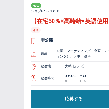
NEW
ジョブNo.
A01491622
【在宅50％×高時給×英語使
派遣
非公開
企画・マーケティング（企画・マ
職種
ィング）、人事・総務
勤務地
大崎 徒歩5分
09:00～17:30
勤務時間
休日：土・日・祝
応募する