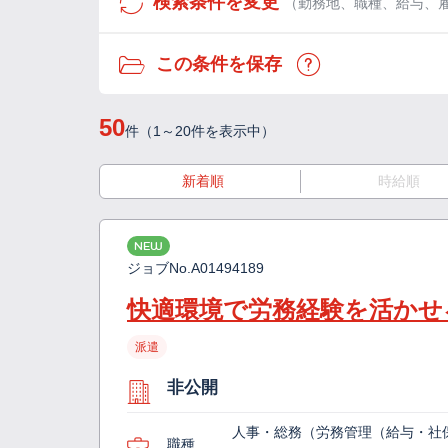
検索条件を変更
（勤務地、職種、給与、
この条件を保存
50
件（1～20件を表示中）
新着順
時給順
NEW
ジョブNo.
A01494189
快適環境で労務経験を活かせ
派遣
非公開
人事・総務（労務管理（給与・社
職種