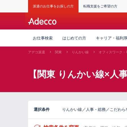
派遣のお仕事をお探しの方
転職支援をご希望の方
お仕事検索
はじめての方
キャリア・福利
アデコ派遣
関東
りんかい線
オフィスワーク・
【関東 りんかい線×人
選択条件
りんかい線／人事・総務／こだわら