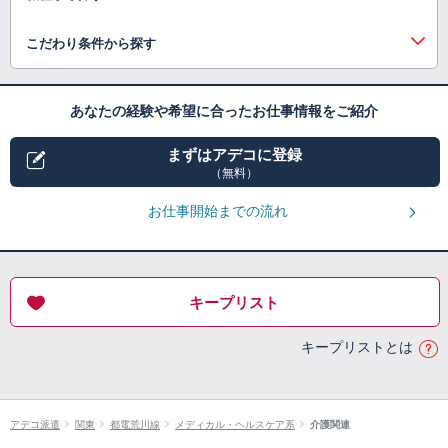
こだわり条件から探す
あなたの経験や希望に合ったお仕事情報をご紹介
まずはアデコに登録
（無料）
お仕事開始までの流れ
キープリスト
キープリストとは
アデコ派遣
関東
都電荒川線
メディカル・ヘルスケア系
介護関連