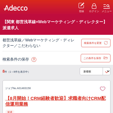
登録
ログイン
メニュー
【関東 都営浅草線×Webマーケティング・ディレクター】
派遣求人
都営浅草線／Webマーケティング・ディレ
検索条件を変更
クター／こだわらない
この条件を保存
検索条件の保存
8
件（1～8件を表示中）
ジョブNo.
A01483158
【8月開始！CRM経験者歓迎】求職者向けCRM配
信運用業務
派遣