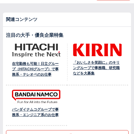
関連コンテンツ
注目の大手・優良企業特集
「おいしさを笑顔に」のキリ
在宅勤務も可能！日立グルー
ングループで事務職、研究職
プ（HITACHIグループ）で事
などを大募集
務系・テレオペのお仕事
バンダイナムコグループで事
務系・エンジニア系のお仕事