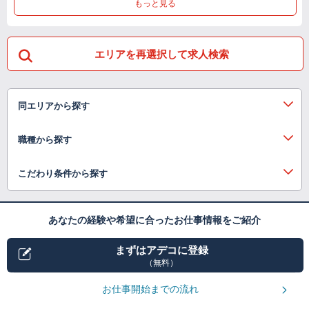
もっと見る
エリアを再選択して求人検索
同エリアから探す
職種から探す
こだわり条件から探す
あなたの経験や希望に合ったお仕事情報をご紹介
まずはアデコに登録
（無料）
お仕事開始までの流れ