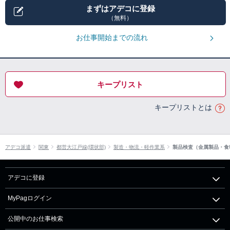
まずはアデコに登録
（無料）
お仕事開始までの流れ
キープリスト
キープリストとは
アデコ派遣
関東
都営大江戸線(環状部)
製造・物流・軽作業系
製品検査（金属製品・食
アデコに登録
MyPagログイン
公開中のお仕事検索