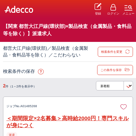
登録
ログイン
メニュー
【関東 都営大江戸線(環状部)×製品検査（金属製品・食料品
等を除く）】派遣求人
都営大江戸線(環状部)／製品検査（金属製
検索条件を変更
品・食料品等を除く）／こだわらない
この条件を保存
検索条件の保存
2
件（1～2件を表示中）
ジョブNo.
A01485268
＜期間限定×2名募集＞高時給2000円！専門スキル
が身につく
派遣