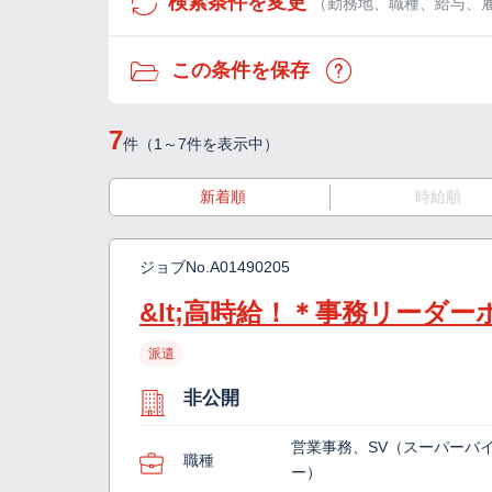
検索条件を変更
（勤務地、職種、給与、
この条件を保存
7
件（1～7件を表示中）
新着順
時給順
ジョブNo.
A01490205
&lt;高時給！＊事務リーダ
派遣
非公開
営業事務、SV（スーパーバ
職種
ー）