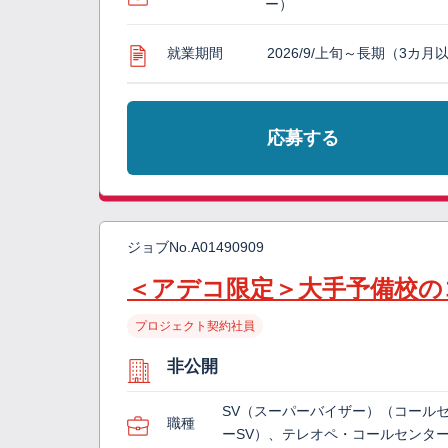
ー）
就業期間
2026/9/上旬～長期（3カ月
応募する
ジョブNo.
A01490909
＜アデコ限定＞大手予備校の
プロジェクト契約社員
非公開
SV（スーパーバイザー）（コール
職種
ーSV）、テレオペ・コールセンタ