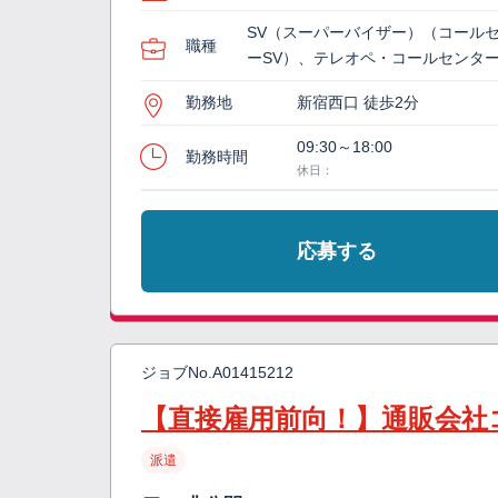
SV（スーパーバイザー）（コール
職種
ーSV）、テレオペ・コールセンタ
勤務地
新宿西口 徒歩2分
09:30～18:00
勤務時間
休日：
応募する
ジョブNo.
A01415212
【直接雇用前向！】通販会社
派遣