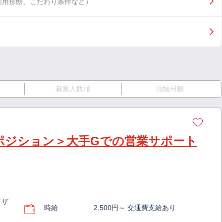
雇用形態、こだわり条件など）
募集人数順
開始日順
ーポジション＞大手Gでの営業サポート
イザ
時給
2,500円～ 交通費支給あり