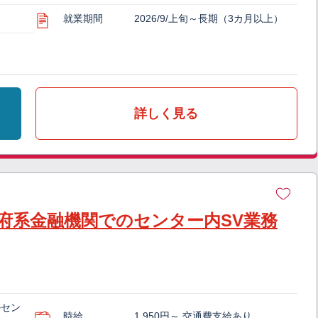
就業期間
2026/9/上旬～長期（3カ月以上）
詳しく見る
府系金融機関でのセンター内SV業務
ルセン
時給
1,950円～ 交通費支給あり