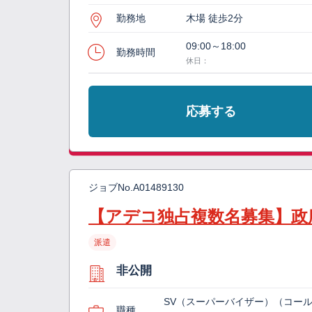
勤務地
木場 徒歩2分
09:00～18:00
勤務時間
休日：
応募する
ジョブNo.
A01489130
【アデコ独占複数名募集】政
派遣
非公開
SV（スーパーバイザー）（コー
職種