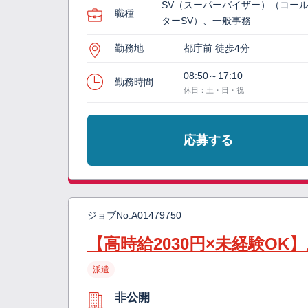
SV（スーパーバイザー）（コー
職種
ターSV）、一般事務
勤務地
都庁前 徒歩4分
08:50～17:10
勤務時間
休日：土・日・祝
応募する
ジョブNo.
A01479750
【高時給2030円×未経験O
派遣
非公開