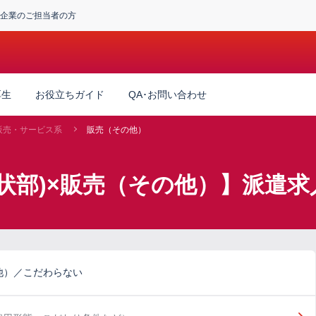
企業のご担当者の方
厚生
お役立ちガイド
QA･お問い合わせ
販売・サービス系
販売（その他）
環状部)×販売（その他）】派遣求
他）／こだわらない