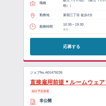
販売（その他）（販売（そ
職種
他））
勤務地
新宿三丁目 徒歩2分
10:30～19:30
勤務時間
休日：
応募する
ジョブNo.
A01479235
直接雇用前提＊ルームウェア
紹介予定派遣
非公開