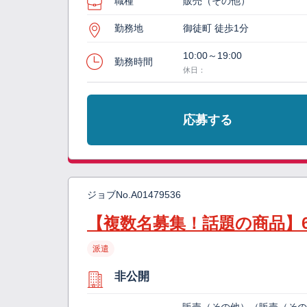
職種
販売（その他）
勤務地
御徒町 徒歩1分
10:00～19:00
勤務時間
休日：
応募する
ジョブNo.
A01479536
【複数名募集！話題の商品】
派遣
非公開