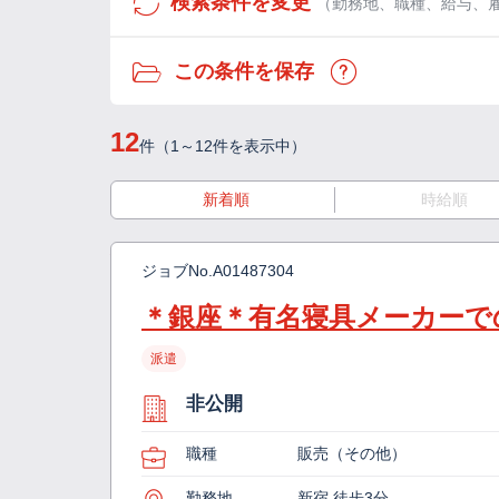
検索条件を変更
（勤務地、職種、給与、
この条件を保存
12
件（1～12件を表示中）
新着順
時給順
ジョブNo.
A01487304
＊銀座＊有名寝具メーカーで
派遣
非公開
職種
販売（その他）
勤務地
新宿 徒歩3分