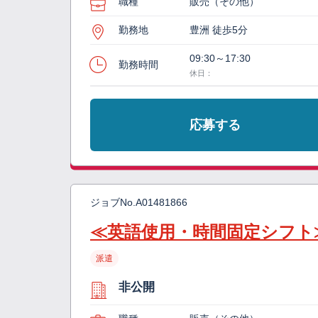
職種
販売（その他）
勤務地
豊洲 徒歩5分
09:30～17:30
勤務時間
休日：
応募する
ジョブNo.
A01481866
≪英語使用・時間固定シフト
派遣
非公開