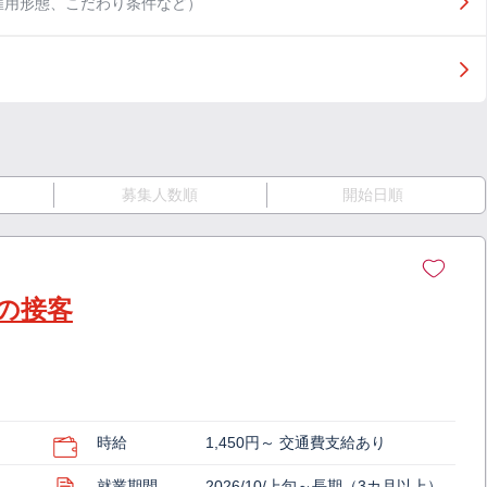
雇用形態、こだわり条件など）
募集人数順
開始日順
の接客
時給
1,450円～ 交通費支給あり
就業期間
2026/10/上旬～長期（3カ月以上）