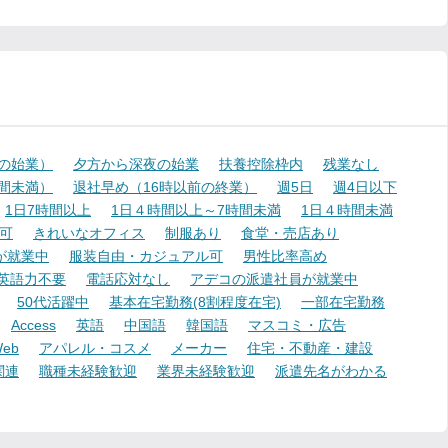
降の始業）
夕方から深夜の始業
扶養控除枠内
残業なし
時間未満）
退社早め（16時以前の終業）
週5日
週4日以下
1日7時間以上
1日４時間以上～7時間未満
1日４時間未満
可
きれいなオフィス
制服あり
食堂・売店あり
が就業中
服装自由・カジュアル可
男性比率高め
英語力不要
電話応対なし
アデコの派遣社員が就業中
50代活躍中
基本在宅勤務(8割程度在宅)
一部在宅勤務
Access
英語
中国語
韓国語
マスコミ・広告
eb
アパレル・コスメ
メーカー
住宅・不動産・建設
関連
職種未経験歓迎
業界未経験歓迎
派遣先名がわかる