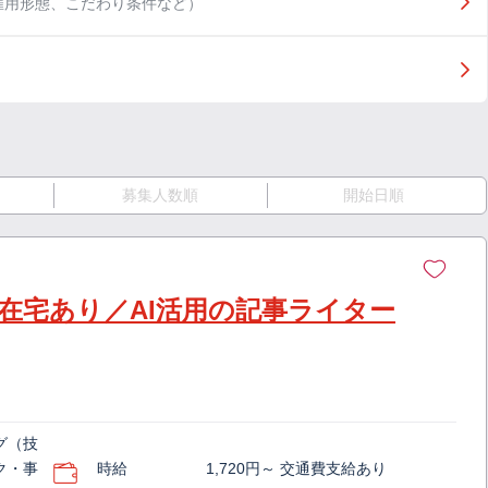
雇用形態、こだわり条件など）
募集人数順
開始日順
在宅あり／AI活用の記事ライター
グ（技
ク・事
時給
1,720円～ 交通費支給あり