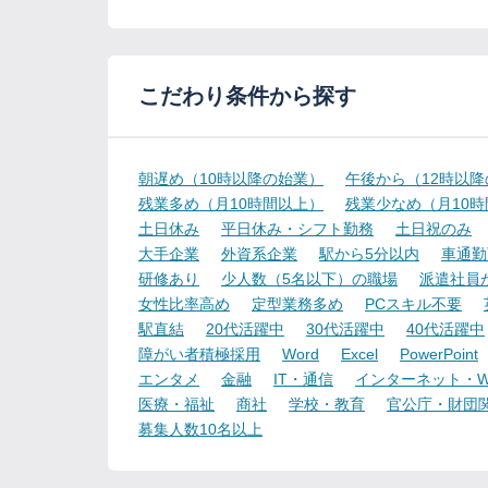
こだわり条件から探す
朝遅め（10時以降の始業）
午後から（12時以
残業多め（月10時間以上）
残業少なめ（月10
土日休み
平日休み・シフト勤務
土日祝のみ
大手企業
外資系企業
駅から5分以内
車通勤
研修あり
少人数（5名以下）の職場
派遣社員
女性比率高め
定型業務多め
PCスキル不要
駅直結
20代活躍中
30代活躍中
40代活躍中
障がい者積極採用
Word
Excel
PowerPoint
エンタメ
金融
IT・通信
インターネット・W
医療・福祉
商社
学校・教育
官公庁・財団
募集人数10名以上