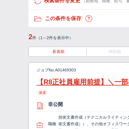
検索条件を変更
（勤務地、職種、給与、
この条件を保存
2
件（1～2件を表示中）
新着順
時給順
ジョブNo.
A01469303
【R8正社員雇用前提】＼一部
派遣
非公開
技術文書作成（テクニカルライティン
職種
術文書作成））、その他オフィスワー