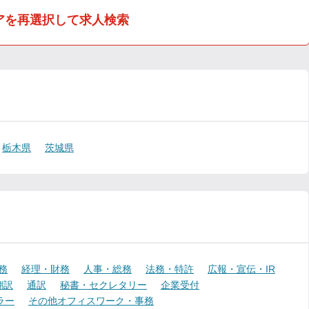
アを再選択して求人検索
栃木県
茨城県
務
経理・財務
人事・総務
法務・特許
広報・宣伝・IR
翻訳
通訳
秘書・セクレタリー
企業受付
ラー
その他オフィスワーク・事務