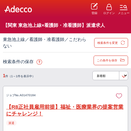
登録
ログイン
メニュー
【関東 東急池上線×看護師・准看護師】派遣求人
東急池上線／看護師・准看護師／こだわら
検索条件を変更
ない
この条件を保存
検索条件の保存
1
件（1～1件を表示中）
ジョブNo.
A01470184
【R8正社員雇用前提】福祉・医療業界の提案営業
にチャレンジ！
派遣