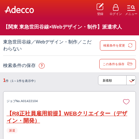
登録
ログイン
メニュー
【関東 東急世田谷線×Webデザイン・制作】派遣求人
東急世田谷線／Webデザイン・制作／こだ
検索条件を変更
わらない
この条件を保存
検索条件の保存
1
件（1～1件を表示中）
ジョブNo.
A01422104
【R8正社員雇用前提】WEBクリエイター（デザ
イン・開発）
派遣