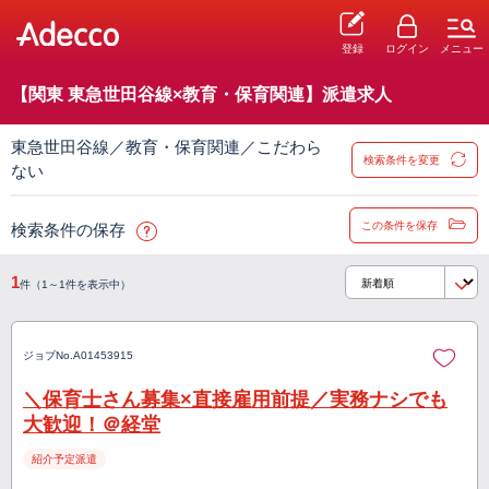
登録
ログイン
メニュー
【関東 東急世田谷線×教育・保育関連】派遣求人
東急世田谷線／教育・保育関連／こだわら
検索条件を変更
ない
この条件を保存
検索条件の保存
1
件（1～1件を表示中）
ジョブNo.
A01453915
＼保育士さん募集×直接雇用前提／実務ナシでも
大歓迎！＠経堂
紹介予定派遣