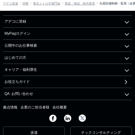
アデコ派遣
関東
東京メトロ半蔵門線
製造・物流・軽作業系
生産設備制御・監視（金
アデコに登録
MyPagログイン
公開中のお仕事検索
はじめての方
キャリア・福利厚生
お役立ちガイド
QA･お問い合わせ
拠点情報
企業のご担当者様
会社概要
派遣
テックコンサルティング