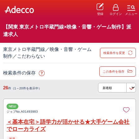
登録
ログイン
メニュー
【関東 東京メトロ半蔵門線×映像・音響・ゲーム制作】派
遣求人
東京メトロ半蔵門線／映像・音響・ゲーム
検索条件を変更
制作／こだわらない
この条件を保存
検索条件の保存
26
件（1～20件を表示中）
NEW
ジョブNo.
A01493983
＜基本在宅＞語学力が活かせる★大手ゲーム会社
でローカライズ
派遣