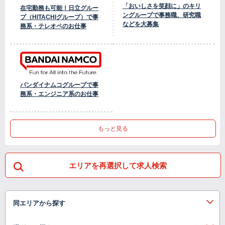
「おいしさを笑顔に」のキリ
在宅勤務も可能！日立グルー
ングループで事務職、研究職
プ（HITACHIグループ）で事
などを大募集
務系・テレオペのお仕事
バンダイナムコグループで事
務系・エンジニア系のお仕事
もっと見る
エリアを再選択して求人検索
同エリアから探す