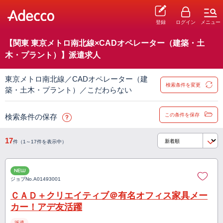
登録
ログイン
メニュー
【関東 東京メトロ南北線×CADオペレーター（建築・土
木・プラント）】派遣求人
東京メトロ南北線／CADオペレーター（建
検索条件を変更
築・土木・プラント）／こだわらない
この条件を保存
検索条件の保存
17
件（1～17件を表示中）
NEW
ジョブNo.
A01493001
ＣＡＤ＋クリエイティブ＠有名オフィス家具メー
カー！アデ友活躍
派遣