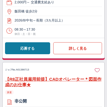
2,000円～ 交通費支給あり
飯田橋 徒歩2分
2026/8/中旬～長期（3カ月以上）
08:30～17:30
休日：土・日・祝
応募する
詳しく見る
ジョブNo.
A01386713
【R8正社員雇用前提】CADオペレーター＊図面作
成のお仕事★
派遣
非公開