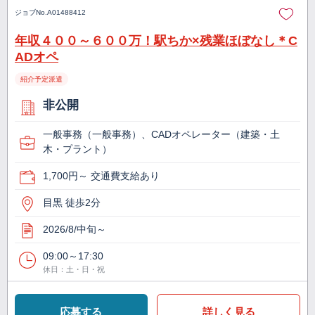
ジョブNo.
A01488412
年収４００～６００万！駅ちか×残業ほぼなし＊C
ADオペ
紹介予定派遣
非公開
一般事務（一般事務）、CADオペレーター（建築・土
木・プラント）
1,700円～ 交通費支給あり
目黒 徒歩2分
2026/8/中旬～
09:00～17:30
休日：土・日・祝
応募する
詳しく見る