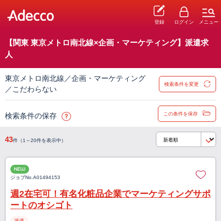
登録
ログイン
メニュー
【関東 東京メトロ南北線×企画・マーケティング】派遣求
人
東京メトロ南北線／企画・マーケティング
検索条件を変更
／こだわらない
この条件を保存
検索条件の保存
43
件（1～20件を表示中）
NEW
ジョブNo.
A01494153
週2在宅可！有名化粧品企業でマーケティングサポ
ートのオシゴト
派遣