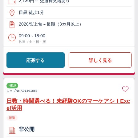
2,130円～ 交通費支給あり
目黒 徒歩1分
2026/9/上旬～長期（3カ月以上）
09:00～18:00
休日：土・日・祝
応募する
詳しく見る
NEW
ジョブNo.
A01491663
日数・時間選べる！未経験OKのマーケアシ！Exc
el活用
派遣
非公開