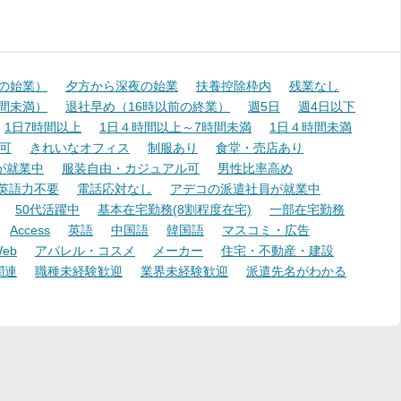
降の始業）
夕方から深夜の始業
扶養控除枠内
残業なし
時間未満）
退社早め（16時以前の終業）
週5日
週4日以下
1日7時間以上
1日４時間以上～7時間未満
1日４時間未満
可
きれいなオフィス
制服あり
食堂・売店あり
が就業中
服装自由・カジュアル可
男性比率高め
英語力不要
電話応対なし
アデコの派遣社員が就業中
50代活躍中
基本在宅勤務(8割程度在宅)
一部在宅勤務
Access
英語
中国語
韓国語
マスコミ・広告
eb
アパレル・コスメ
メーカー
住宅・不動産・建設
関連
職種未経験歓迎
業界未経験歓迎
派遣先名がわかる