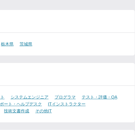
栃木県
茨城県
ント
システムエンジニア
プログラマ
テスト・評価・QA
ポート・ヘルプデスク
ITインストラクター
技術文書作成
その他IT