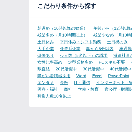
こだわり条件から探す
朝遅め（10時以降の始業）
午後から（12時以
残業多め（月10時間以上）
残業少なめ（月10
土日休み
平日休み・シフト勤務
土日祝のみ
大手企業
外資系企業
駅から5分以内
車通勤
研修あり
少人数（5名以下）の職場
派遣社員
女性比率高め
定型業務多め
PCスキル不要
駅直結
20代活躍中
30代活躍中
40代活躍中
障がい者積極採用
Word
Excel
PowerPoint
エンタメ
金融
IT・通信
インターネット・W
医療・福祉
商社
学校・教育
官公庁・財団
募集人数10名以上