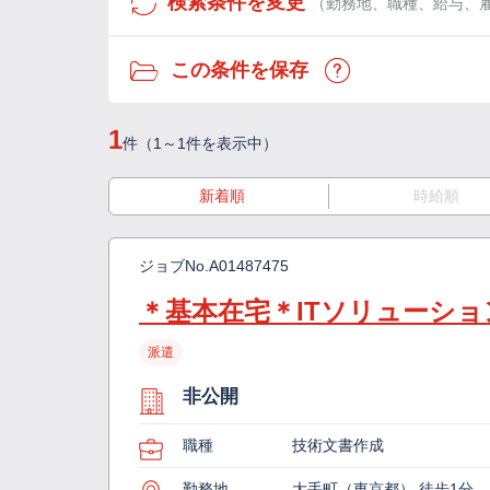
検索条件を変更
（勤務地、職種、給与、
この条件を保存
1
件（1～1件を表示中）
新着順
時給順
ジョブNo.
A01487475
＊基本在宅＊ITソリューシ
派遣
非公開
職種
技術文書作成
勤務地
大手町（東京都） 徒歩1分