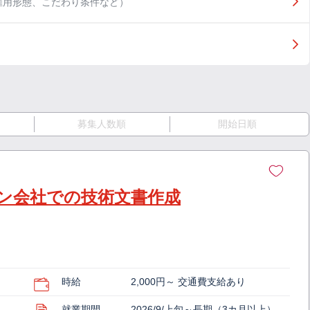
雇用形態、こだわり条件など）
募集人数順
開始日順
ョン会社での技術文書作成
時給
2,000円～ 交通費支給あり
就業期間
2026/9/上旬～長期（3カ月以上）