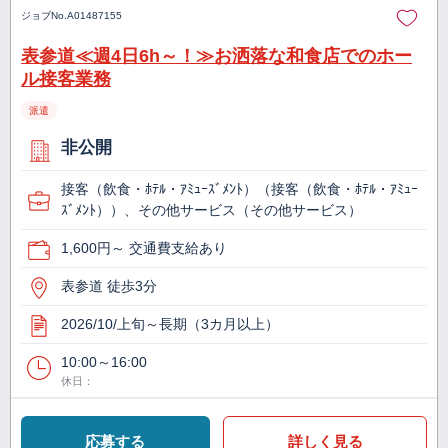
ジョブNo.
A01487155
表参道≪週4日6h～！≫お洒落な和食店でのホー
ル接客業務
派遣
非公開
接客（飲食・ﾎﾃﾙ・ｱﾐｭｰｽﾞﾒﾝﾄ）（接客（飲食・ﾎﾃﾙ・ｱﾐｭｰ
ｽﾞﾒﾝﾄ））、その他サービス（その他サービス）
1,600円～ 交通費支給あり
表参道 徒歩3分
2026/10/上旬～長期（3カ月以上）
10:00～16:00
休日：
応募する
詳しく見る