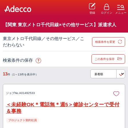
登録
ログイン
メニュー
【関東 東京メトロ千代田線×その他サービス】派遣求人
東京メトロ千代田線／その他サービス／こ
検索条件を変更
だわらない
この条件を保存
検索条件の保存
13
件（1～13件を表示中）
ジョブNo.
A01492533
＜未経験OK＊電話無＊週5＞健診センターで受付
＆事務
プロジェクト契約社員