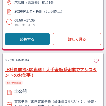
末広町（東京都） 徒歩1分
2026/9/上旬～長期（3カ月以上）
08:50～17:35
休日：土・日・祝
応募する
詳しく見る
ジョブNo.
A01493128
正社員前提×駅直結！大手金融系企業でアシスタ
ントのお仕事！
紹介予定派遣
非公開
営業事務（国内営業事務（受発注含まない））、秘書・