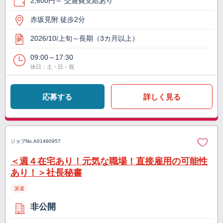
2,600円～ 交通費支給あり
赤坂見附 徒歩2分
2026/10/上旬～長期（3カ月以上）
09:00～17:30
休日：土・日・祝
応募する
詳しく見る
ジョブNo.
A01490957
＜週４在宅あり！元気な職場！直接雇用の可能性
あり！＞社長秘書
派遣
非公開