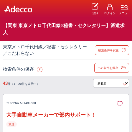
登録
ログイン
メニュー
【関東 東京メトロ千代田線×秘書・セクレタリー】派遣求
人
東京メトロ千代田線／秘書・セクレタリー
検索条件を変更
／こだわらない
この条件を保存
検索条件の保存
43
件（1～20件を表示中）
ジョブNo.
A01493630
大手自動車メーカーで部内サポート！
派遣