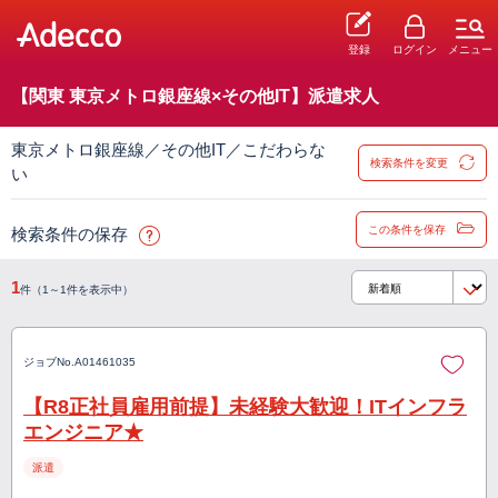
登録
ログイン
メニュー
【関東 東京メトロ銀座線×その他IT】派遣求人
東京メトロ銀座線／その他IT／こだわらな
検索条件を変更
い
この条件を保存
検索条件の保存
1
件（1～1件を表示中）
ジョブNo.
A01461035
【R8正社員雇用前提】未経験大歓迎！ITインフラ
エンジニア★
派遣