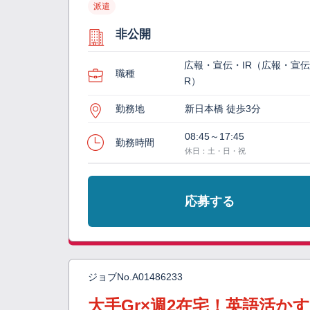
派遣
非公開
広報・宣伝・IR（広報・宣伝
職種
R）
勤務地
新日本橋 徒歩3分
08:45～17:45
勤務時間
休日：土・日・祝
応募する
ジョブNo.
A01486233
大手Gr×週2在宅！英語活