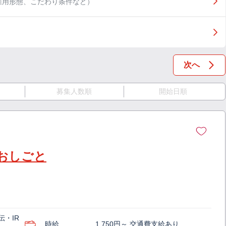
雇用形態、こだわり条件など）
次へ
募集人数順
開始日順
おしごと
・IR
時給
1,750円～ 交通費支給あり