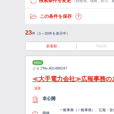
検索条件を変更
（勤務地、職種、給与、
この条件を保存
23
件（1～20件を表示中）
新着順
時給順
NEW
ジョブNo.
A01488247
≪大手電力会社≫広報事務の
派遣
非公開
一般事務（一般事務）、広報・宣伝
職種