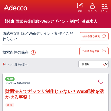
登録
ログイン
メニュー
【関東 西武有楽町線×Webデザイン・制作】派遣求人
西武有楽町線／Webデザイン・制作／こだ
検索条件を変更
わらない
この条件を保存
検索条件の保存
1
件（1～1件を表示中）
NEW
ジョブNo.
A01493607
財団法人でガッツリ制作じゃない＊Web経験を活
かせる事務！
派遣