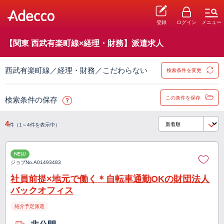
登録
ログイン
メニュー
【関東 西武有楽町線×経理・財務】派遣求人
西武有楽町線／経理・財務／こだわらない
検索条件を変更
この条件を保存
検索条件の保存
4
件（1～4件を表示中）
NEW
ジョブNo.
A01493483
社員前提×地元で働く＊自転車通勤OKの財団法人
バックオフィス
紹介予定派遣