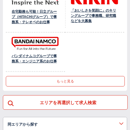
「おいしさを笑顔に」のキリ
在宅勤務も可能！日立グルー
ングループで事務職、研究職
プ（HITACHIグループ）で事
などを大募集
務系・テレオペのお仕事
バンダイナムコグループで事
務系・エンジニア系のお仕事
もっと見る
エリアを再選択して求人検索
同エリアから探す