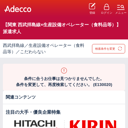
登録
ログイン
メニュー
【関東 西武拝島線×生産設備オペレーター（食料品等）】
派遣求人
西武拝島線／生産設備オペレーター（食料
検索条件を変更
品等）／こだわらない
条件に合うお仕事は見つかりませんでした。
条件を変更して、再度検索してください。 (E130020)
関連コンテンツ
注目の大手・優良企業特集