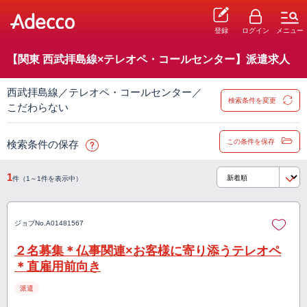
登録
ログイン
メニュー
【関東 西武拝島線×テレオペ・コールセンター】派遣求人
西武拝島線／テレオペ・コールセンター／
検索条件を変更
こだわらない
この条件を保存
検索条件の保存
1
件（1～1件を表示中）
ジョブNo.
A01481567
２名募集＊仏事関連×お客様に寄り添うテレオペ
＊直雇用前向き
派遣