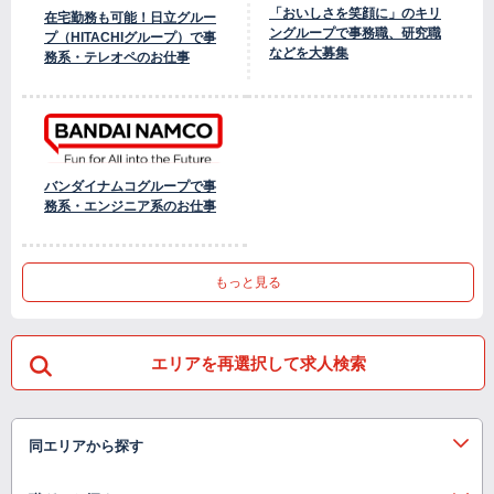
「おいしさを笑顔に」のキリ
在宅勤務も可能！日立グルー
ングループで事務職、研究職
プ（HITACHIグループ）で事
などを大募集
務系・テレオペのお仕事
バンダイナムコグループで事
務系・エンジニア系のお仕事
もっと見る
エリアを再選択して求人検索
同エリアから探す