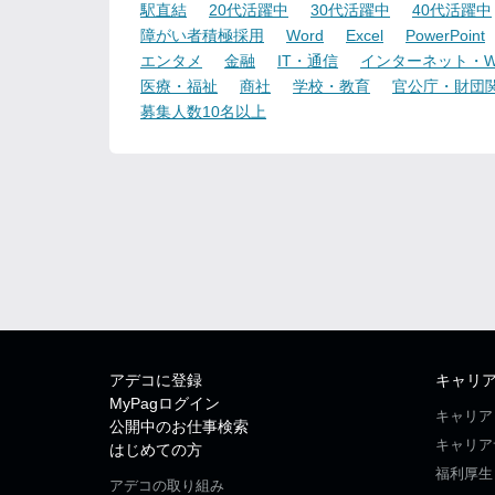
駅直結
20代活躍中
30代活躍中
40代活躍中
障がい者積極採用
Word
Excel
PowerPoint
エンタメ
金融
IT・通信
インターネット・W
医療・福祉
商社
学校・教育
官公庁・財団
募集人数10名以上
アデコに登録
キャリ
MyPagログイン
キャリア
公開中のお仕事検索
キャリア
はじめての方
福利厚生
アデコの取り組み