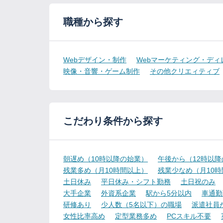
職種から探す
Webデザイン・制作
Webマーケティング・ディ
映像・音響・ゲーム制作
その他クリエィティブ
こだわり条件から探す
朝遅め（10時以降の始業）
午後から（12時以
残業多め（月10時間以上）
残業少なめ（月10
土日休み
平日休み・シフト勤務
土日祝のみ
大手企業
外資系企業
駅から5分以内
車通勤
研修あり
少人数（5名以下）の職場
派遣社員
女性比率高め
定型業務多め
PCスキル不要