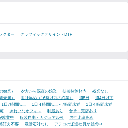
レクター
グラフィックデザイン・DTP
降の始業）
夕方から深夜の始業
扶養控除枠内
残業なし
時間未満）
退社早め（16時以前の終業）
週5日
週4日以下
1日7時間以上
1日４時間以上～7時間未満
1日４時間未満
可
きれいなオフィス
制服あり
食堂・売店あり
が就業中
服装自由・カジュアル可
男性比率高め
英語力不要
電話応対なし
アデコの派遣社員が就業中