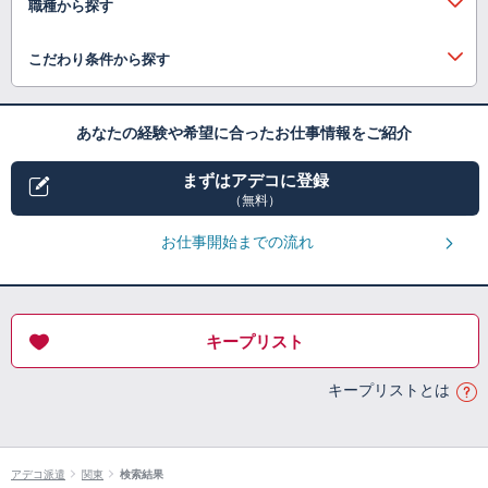
職種から探す
こだわり条件から探す
あなたの経験や希望に合ったお仕事情報をご紹介
まずはアデコに登録
（無料）
お仕事開始までの流れ
キープリスト
キープリストとは
アデコ派遣
関東
検索結果