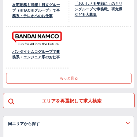
「おいしさを笑顔に」のキリ
在宅勤務も可能！日立グルー
ングループで事務職、研究職
プ（HITACHIグループ）で事
などを大募集
務系・テレオペのお仕事
バンダイナムコグループで事
務系・エンジニア系のお仕事
もっと見る
エリアを再選択して求人検索
同エリアから探す