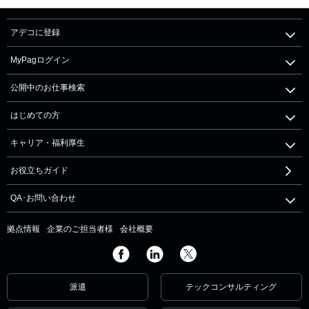
アデコに登録
MyPagログイン
公開中のお仕事検索
はじめての方
キャリア・福利厚生
お役立ちガイド
QA･お問い合わせ
拠点情報
企業のご担当者様
会社概要
派遣
テックコンサルティング