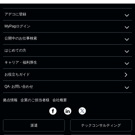
アデコに登録
MyPagログイン
公開中のお仕事検索
はじめての方
キャリア・福利厚生
お役立ちガイド
QA･お問い合わせ
拠点情報
企業のご担当者様
会社概要
派遣
テックコンサルティング