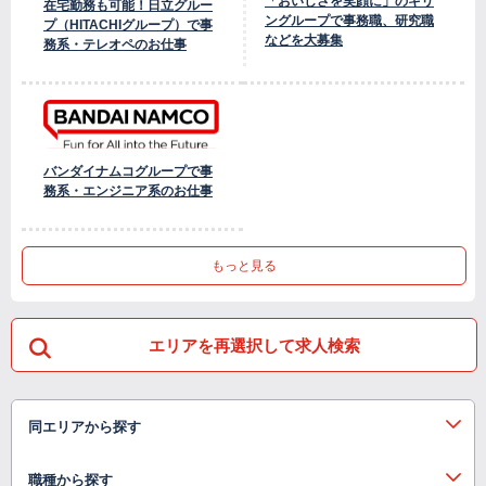
「おいしさを笑顔に」のキリ
在宅勤務も可能！日立グルー
ングループで事務職、研究職
プ（HITACHIグループ）で事
などを大募集
務系・テレオペのお仕事
バンダイナムコグループで事
務系・エンジニア系のお仕事
もっと見る
エリアを再選択して求人検索
同エリアから探す
職種から探す