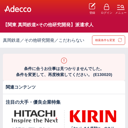
登録
ログイン
メニュー
【関東 真岡鉄道×その他研究開発】派遣求人
真岡鉄道／その他研究開発／こだわらない
検索条件を変更
条件に合うお仕事は見つかりませんでした。
条件を変更して、再度検索してください。 (E130020)
関連コンテンツ
注目の大手・優良企業特集