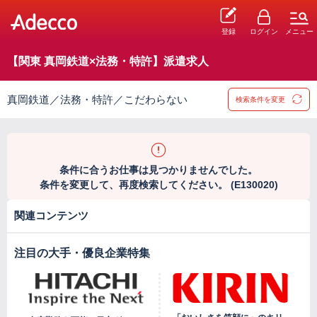
登録
ログイン
メニュー
【関東 真岡鉄道×法務・特許】派遣求人
真岡鉄道／法務・特許／こだわらない
検索条件を変更
条件に合うお仕事は見つかりませんでした。
条件を変更して、再度検索してください。 (E130020)
関連コンテンツ
注目の大手・優良企業特集