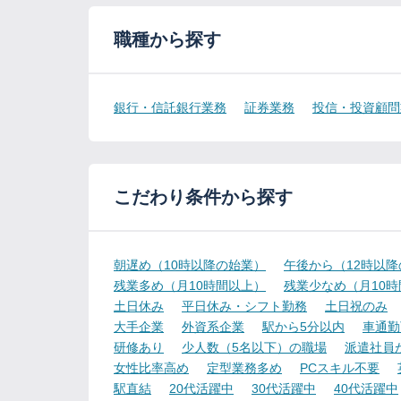
職種から探す
銀行・信託銀行業務
証券業務
投信・投資顧問
こだわり条件から探す
朝遅め（10時以降の始業）
午後から（12時以
残業多め（月10時間以上）
残業少なめ（月10
土日休み
平日休み・シフト勤務
土日祝のみ
大手企業
外資系企業
駅から5分以内
車通勤
研修あり
少人数（5名以下）の職場
派遣社員
女性比率高め
定型業務多め
PCスキル不要
駅直結
20代活躍中
30代活躍中
40代活躍中