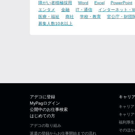
障がい者積極採用
Word
Excel
PowerPoint
エンタメ
金融
IT・通信
インターネット・W
医療・福祉
商社
学校・教育
官公庁・財団
募集人数10名以上
アデコに登録
キャリ
MyPagログイン
キャリア
公開中のお仕事検索
キャリア
はじめての方
福利厚生
アデコの取り組み
そのほか
派遣の登録からお仕事開始までの流れ