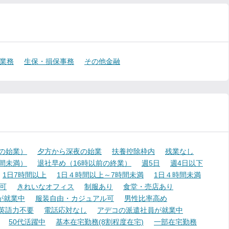
業務
生保・損保事務
その他金融
降の始業）
夕方から深夜の始業
扶養控除枠内
残業なし
時間未満）
退社早め（16時以前の終業）
週5日
週4日以下
1日7時間以上
1日４時間以上～7時間未満
1日４時間未満
可
きれいなオフィス
制服あり
食堂・売店あり
が就業中
服装自由・カジュアル可
男性比率高め
英語力不要
電話応対なし
アデコの派遣社員が就業中
50代活躍中
基本在宅勤務(8割程度在宅)
一部在宅勤務