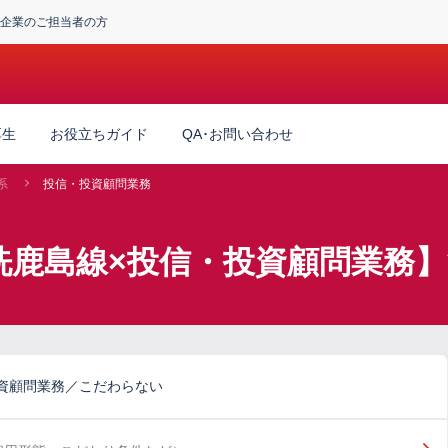
企業のご担当者の方
厚生
お役立ちガイド
QA･お問い合わせ
系
投信・投資顧問業務
洗鹿島線×投信・投資顧問業務
資顧問業務／こだわらない