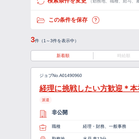
検索条件を変更
（勤務地、職種、給与、
この条件を保存
3
件（1～3件を表示中）
新着順
時給順
ジョブNo.
A01490960
経理に挑戦したい方歓迎＊本
派遣
非公開
職種
経理・財務、一般事務
勤務地
水戸 車13分