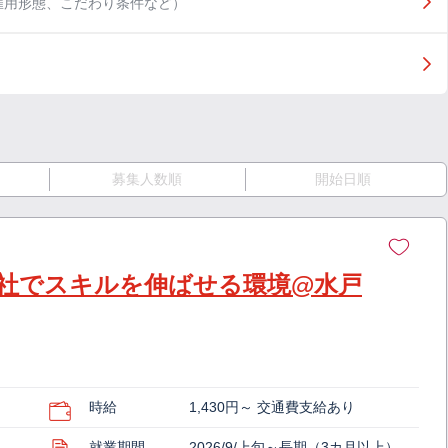
雇用形態、こだわり条件など）
募集人数順
開始日順
社でスキルを伸ばせる環境@水戸
時給
1,430円～ 交通費支給あり
就業期間
2026/9/上旬～長期（3カ月以上）