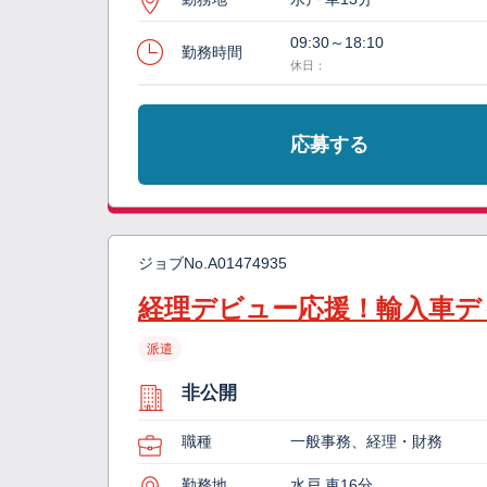
09:30～18:10
勤務時間
休日：
応募する
ジョブNo.
A01474935
経理デビュー応援！輸入車デ
派遣
非公開
職種
一般事務、経理・財務
勤務地
水戸 車16分