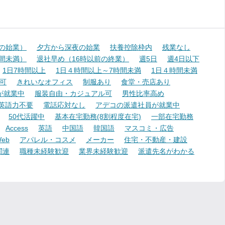
降の始業）
夕方から深夜の始業
扶養控除枠内
残業なし
時間未満）
退社早め（16時以前の終業）
週5日
週4日以下
1日7時間以上
1日４時間以上～7時間未満
1日４時間未満
可
きれいなオフィス
制服あり
食堂・売店あり
が就業中
服装自由・カジュアル可
男性比率高め
英語力不要
電話応対なし
アデコの派遣社員が就業中
50代活躍中
基本在宅勤務(8割程度在宅)
一部在宅勤務
Access
英語
中国語
韓国語
マスコミ・広告
eb
アパレル・コスメ
メーカー
住宅・不動産・建設
関連
職種未経験歓迎
業界未経験歓迎
派遣先名がわかる