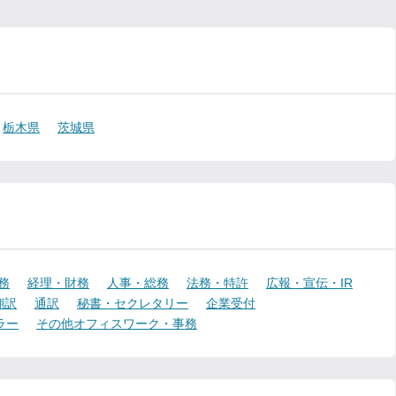
栃木県
茨城県
務
経理・財務
人事・総務
法務・特許
広報・宣伝・IR
翻訳
通訳
秘書・セクレタリー
企業受付
ラー
その他オフィスワーク・事務