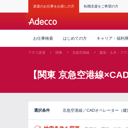
派遣のお仕事をお探しの方
転職支援をご希望の方
お仕事検索
はじめての方
キャリア・福利
アデコ派遣
関東
京急空港線
建築・土木・プラ
【関東 京急空港線×C
選択条件
京急空港線／CADオペレーター（