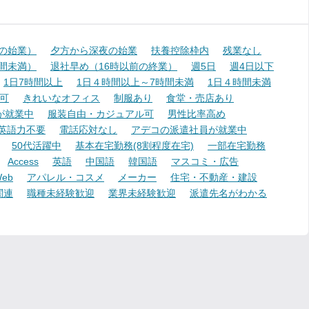
降の始業）
夕方から深夜の始業
扶養控除枠内
残業なし
時間未満）
退社早め（16時以前の終業）
週5日
週4日以下
1日7時間以上
1日４時間以上～7時間未満
1日４時間未満
可
きれいなオフィス
制服あり
食堂・売店あり
が就業中
服装自由・カジュアル可
男性比率高め
英語力不要
電話応対なし
アデコの派遣社員が就業中
50代活躍中
基本在宅勤務(8割程度在宅)
一部在宅勤務
Access
英語
中国語
韓国語
マスコミ・広告
eb
アパレル・コスメ
メーカー
住宅・不動産・建設
関連
職種未経験歓迎
業界未経験歓迎
派遣先名がわかる