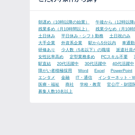
朝遅め（10時以降の始業）
午後から（12時以
残業多め（月10時間以上）
残業少なめ（月10
土日休み
平日休み・シフト勤務
土日祝のみ
大手企業
外資系企業
駅から5分以内
車通勤
研修あり
少人数（5名以下）の職場
派遣社員
女性比率高め
定型業務多め
PCスキル不要
駅直結
20代活躍中
30代活躍中
40代活躍中
障がい者積極採用
Word
Excel
PowerPoint
エンタメ
金融
IT・通信
インターネット・W
医療・福祉
商社
学校・教育
官公庁・財団
募集人数10名以上