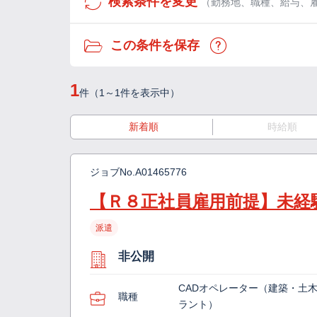
検索条件を変更
（勤務地、職種、給与、
この条件を保存
1
件（1～1件を表示中）
新着順
時給順
ジョブNo.
A01465776
【Ｒ８正社員雇用前提】未経
派遣
非公開
CADオペレーター（建築・土
職種
ラント）