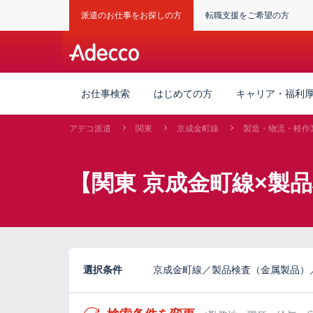
派遣のお仕事をお探しの方
転職支援をご希望の方
お仕事検索
はじめての方
キャリア・福利
アデコ派遣
関東
京成金町線
製造・物流・軽作
【関東 京成金町線×製
選択条件
京成金町線／製品検査（金属製品）