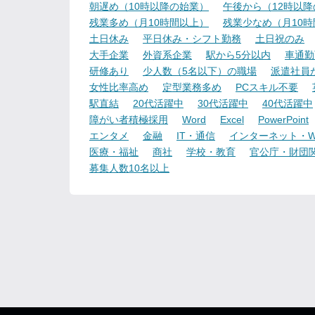
朝遅め（10時以降の始業）
午後から（12時以
残業多め（月10時間以上）
残業少なめ（月10
土日休み
平日休み・シフト勤務
土日祝のみ
大手企業
外資系企業
駅から5分以内
車通勤
研修あり
少人数（5名以下）の職場
派遣社員
女性比率高め
定型業務多め
PCスキル不要
駅直結
20代活躍中
30代活躍中
40代活躍中
障がい者積極採用
Word
Excel
PowerPoint
エンタメ
金融
IT・通信
インターネット・W
医療・福祉
商社
学校・教育
官公庁・財団
募集人数10名以上