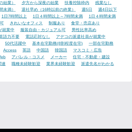
降の始業）
夕方から深夜の始業
扶養控除枠内
残業なし
時間未満）
退社早め（16時以前の終業）
週5日
週4日以下
1日7時間以上
1日４時間以上～7時間未満
1日４時間未満
可
きれいなオフィス
制服あり
食堂・売店あり
が就業中
服装自由・カジュアル可
男性比率高め
英語力不要
電話応対なし
アデコの派遣社員が就業中
50代活躍中
基本在宅勤務(8割程度在宅)
一部在宅勤務
Access
英語
中国語
韓国語
マスコミ・広告
eb
アパレル・コスメ
メーカー
住宅・不動産・建設
関連
職種未経験歓迎
業界未経験歓迎
派遣先名がわかる