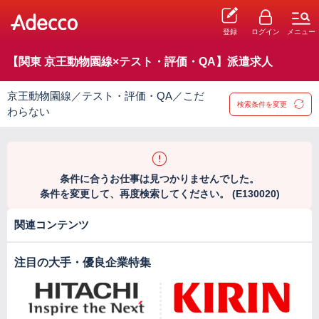
登録
ログイン
メニュー
【関東 京王動物園線×テスト・評価・QA】派遣求人
京王動物園線／テスト・評価・QA／こだ
検索条件を変更
わらない
条件に合うお仕事は見つかりませんでした。
条件を変更して、再度検索してください。 (E130020)
関連コンテンツ
注目の大手・優良企業特集