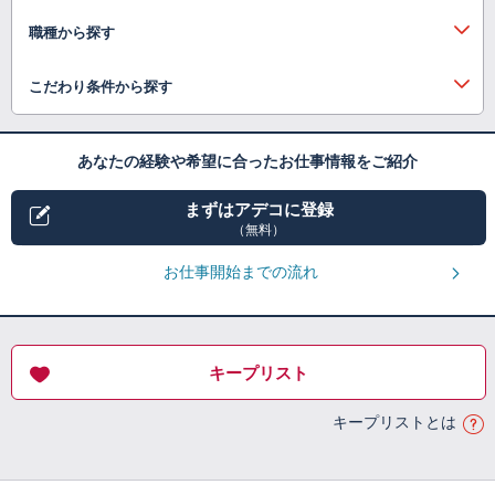
職種から探す
こだわり条件から探す
あなたの経験や希望に合ったお仕事情報をご紹介
まずはアデコに登録
（無料）
お仕事開始までの流れ
キープリスト
キープリストとは