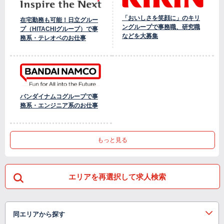
「おいしさを笑顔に」のキリ
在宅勤務も可能！日立グルー
ングループで事務職、研究職
プ（HITACHIグループ）で事
などを大募集
務系・テレオペのお仕事
バンダイナムコグループで事
務系・エンジニア系のお仕事
もっと見る
エリアを再選択して求人検索
同エリアから探す