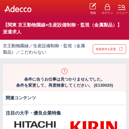
登録
ログイン
メニュー
【関東 京王動物園線×生産設備制御・監視（金属製品）】
派遣求人
京王動物園線／生産設備制御・監視（金属
検索条件を変更
製品）／こだわらない
条件に合うお仕事は見つかりませんでした。
条件を変更して、再度検索してください。 (E130020)
関連コンテンツ
注目の大手・優良企業特集