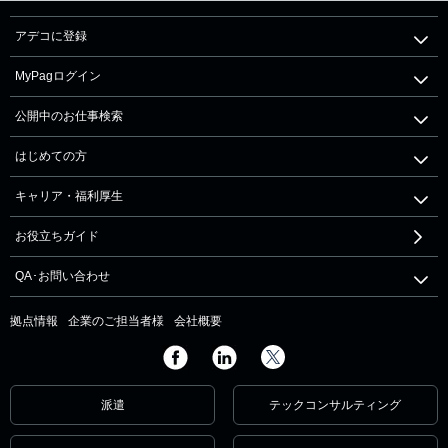
アデコに登録
MyPagログイン
公開中のお仕事検索
はじめての方
キャリア・福利厚生
お役立ちガイド
QA･お問い合わせ
拠点情報
企業のご担当者様
会社概要
派遣
テックコンサルティング