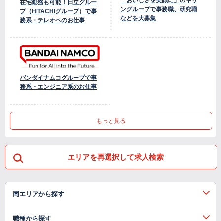
「おいしさを笑顔に」のキリ
在宅勤務も可能！日立グルー
ングループで事務職、研究職
プ（HITACHIグループ）で事
などを大募集
務系・テレオペのお仕事
バンダイナムコグループで事
務系・エンジニア系のお仕事
もっと見る
エリアを再選択して求人検索
同エリアから探す
職種から探す