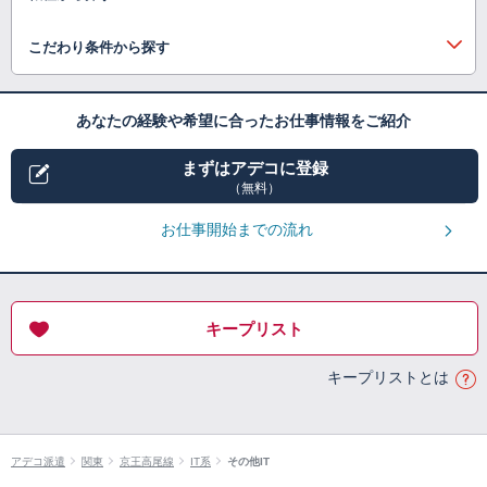
こだわり条件から探す
あなたの経験や希望に合ったお仕事情報をご紹介
まずはアデコに登録
（無料）
お仕事開始までの流れ
キープリスト
キープリストとは
アデコ派遣
関東
京王高尾線
IT系
その他IT