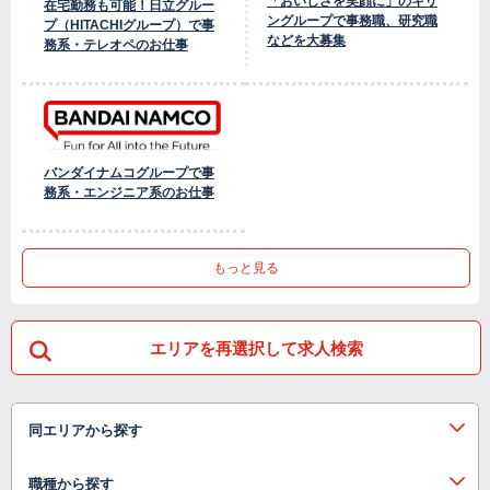
「おいしさを笑顔に」のキリ
在宅勤務も可能！日立グルー
ングループで事務職、研究職
プ（HITACHIグループ）で事
などを大募集
務系・テレオペのお仕事
バンダイナムコグループで事
務系・エンジニア系のお仕事
もっと見る
エリアを再選択して求人検索
同エリアから探す
職種から探す