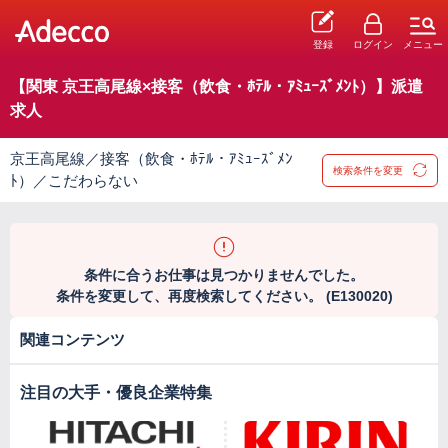
登録
ログイン
メニュー
【関東 京王高尾線×接客（飲食・ﾎﾃﾙ・ｱﾐｭｰｽﾞﾒﾝﾄ）】派遣
求人
京王高尾線／接客（飲食・ﾎﾃﾙ・ｱﾐｭｰｽﾞﾒﾝ
検索条件を変更
ﾄ）／こだわらない
条件に合うお仕事は見つかりませんでした。
条件を変更して、再度検索してください。 (E130020)
関連コンテンツ
注目の大手・優良企業特集