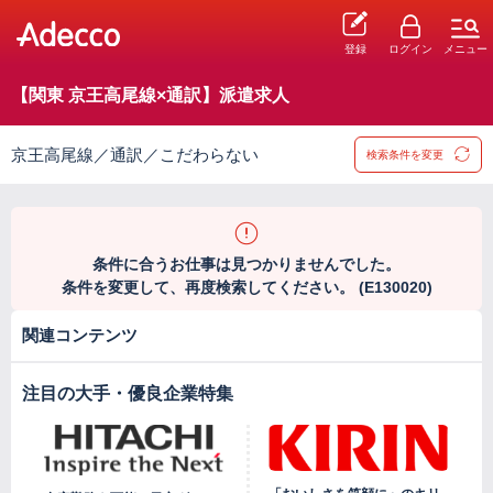
登録
ログイン
メニュー
【関東 京王高尾線×通訳】派遣求人
京王高尾線／通訳／こだわらない
検索条件を変更
条件に合うお仕事は見つかりませんでした。
条件を変更して、再度検索してください。 (E130020)
関連コンテンツ
注目の大手・優良企業特集