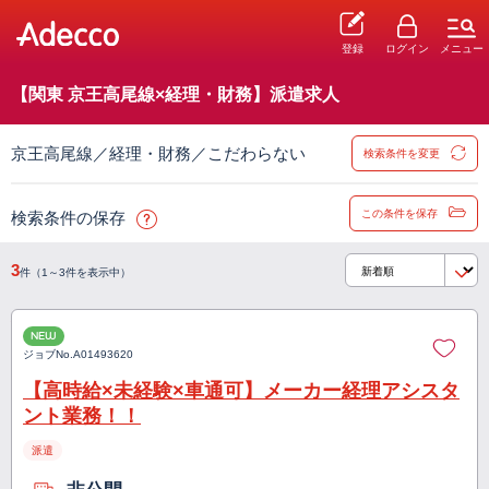
登録
ログイン
メニュー
【関東 京王高尾線×経理・財務】派遣求人
京王高尾線／経理・財務／こだわらない
検索条件を変更
この条件を保存
検索条件の保存
3
件（1～3件を表示中）
NEW
ジョブNo.
A01493620
【高時給×未経験×車通可】メーカー経理アシスタ
ント業務！！
派遣