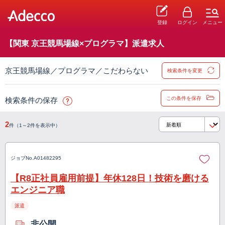
登録
ログイン
メニュー
【関東 京王競馬場線×プログラマ】派遣求人
京王競馬場線／プログラマ／こだわらない
検索条件を変更
この条件を保存
検索条件の保存
2
件（1～2件を表示中）
ジョブNo.
A01482295
【R8正社員雇用前提】年休128日！技術を磨ける
エンジニア職
派遣
非公開