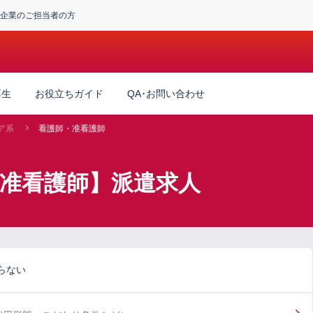
企業のご担当者の方
厚生
お役立ちガイド
QA･お問い合わせ
ア系
看護師・准看護師
・准看護師】派遣求人
らない