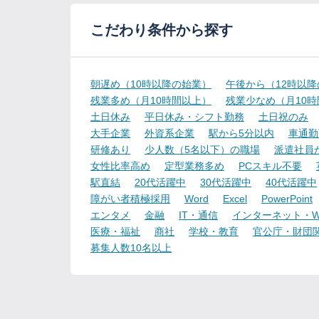
こだわり条件から探す
朝遅め（10時以降の始業）
午後から（12時以
残業多め（月10時間以上）
残業少なめ（月10
土日休み
平日休み・シフト勤務
土日祝のみ
大手企業
外資系企業
駅から5分以内
車通勤
研修あり
少人数（5名以下）の職場
派遣社員
女性比率高め
定型業務多め
PCスキル不要
駅直結
20代活躍中
30代活躍中
40代活躍中
障がい者積極採用
Word
Excel
PowerPoint
エンタメ
金融
IT・通信
インターネット・W
医療・福祉
商社
学校・教育
官公庁・財団
募集人数10名以上