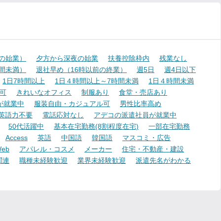
降の始業）
夕方から深夜の始業
扶養控除枠内
残業なし
時間未満）
退社早め（16時以前の終業）
週5日
週4日以下
1日7時間以上
1日４時間以上～7時間未満
1日４時間未満
可
きれいなオフィス
制服あり
食堂・売店あり
が就業中
服装自由・カジュアル可
男性比率高め
英語力不要
電話応対なし
アデコの派遣社員が就業中
50代活躍中
基本在宅勤務(8割程度在宅)
一部在宅勤務
Access
英語
中国語
韓国語
マスコミ・広告
eb
アパレル・コスメ
メーカー
住宅・不動産・建設
関連
職種未経験歓迎
業界未経験歓迎
派遣先名がわかる