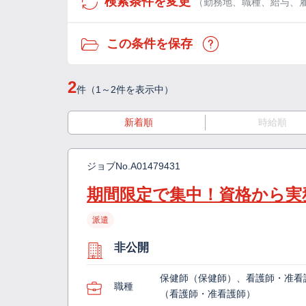
検索条件を変更
（勤務地、職種、給与、
この条件を保存
2
件（1～2件を表示中）
新着順
時給順
ジョブNo.
A01479431
期間限定で集中！資格から実
派遣
非公開
保健師（保健師）、看護師・准看
職種
（看護師・准看護師）