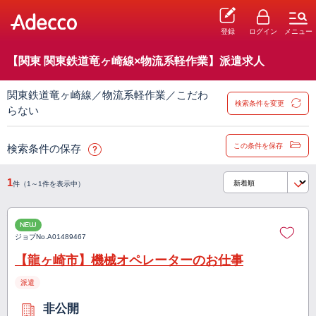
登録
ログイン
メニュー
【関東 関東鉄道竜ヶ崎線×物流系軽作業】派遣求人
関東鉄道竜ヶ崎線／物流系軽作業／こだわ
検索条件を変更
らない
この条件を保存
検索条件の保存
1
件（1～1件を表示中）
NEW
ジョブNo.
A01489467
【龍ヶ崎市】機械オペレーターのお仕事
派遣
非公開