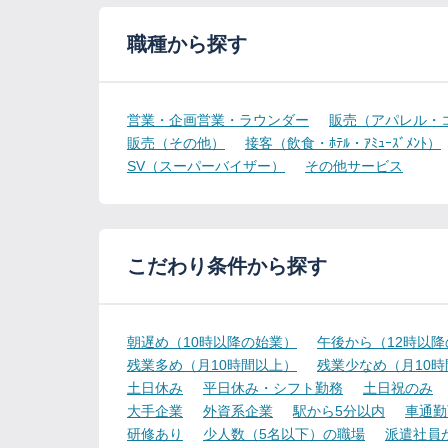
職種から探す
営業・企画営業・ラウンダー
販売（アパレル・
販売（その他）
接客（飲食・ﾎﾃﾙ・ｱﾐｭｰｽﾞﾒﾝﾄ）
SV（スーパーバイザー）
その他サービス
こだわり条件から探す
朝遅め（10時以降の始業）
午後から（12時以
残業多め（月10時間以上）
残業少なめ（月10
土日休み
平日休み・シフト勤務
土日祝のみ
大手企業
外資系企業
駅から5分以内
車通勤
研修あり
少人数（5名以下）の職場
派遣社員