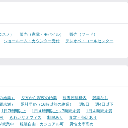
コスメ）
販売（家電・モバイル）
販売（フード）
ショールーム・カウンター受付
テレオペ・コールセンター
降の始業）
夕方から深夜の始業
扶養控除枠内
残業なし
時間未満）
退社早め（16時以前の終業）
週5日
週4日以下
1日7時間以上
1日４時間以上～7時間未満
1日４時間未満
可
きれいなオフィス
制服あり
食堂・売店あり
が就業中
服装自由・カジュアル可
男性比率高め