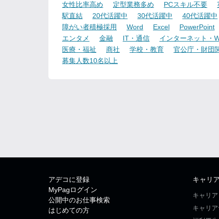
女性比率高め
定型業務多め
PCスキル不要
駅直結
20代活躍中
30代活躍中
40代活躍中
障がい者積極採用
Word
Excel
PowerPoint
エンタメ
金融
IT・通信
インターネット・W
医療・福祉
商社
学校・教育
官公庁・財団
募集人数10名以上
アデコに登録
キャリ
MyPagログイン
キャリア
公開中のお仕事検索
キャリア
はじめての方