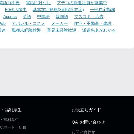
英語力不要
電話応対なし
アデコの派遣社員が就業中
50代活躍中
基本在宅勤務(8割程度在宅)
一部在宅勤務
Access
英語
中国語
韓国語
マスコミ・広告
eb
アパレル・コスメ
メーカー
住宅・不動産・建設
関連
職種未経験歓迎
業界未経験歓迎
派遣先名がわかる
ア・福利厚生
お役立ちガイド
・福利厚生
QA･お問い合わせ
サポート・研修
お問い合わせ