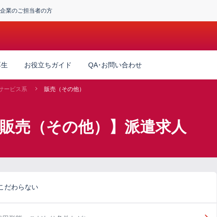
企業のご担当者の方
厚生
お役立ちガイド
QA･お問い合わせ
サービス系
販売（その他）
×販売（その他）】派遣求人
こだわらない