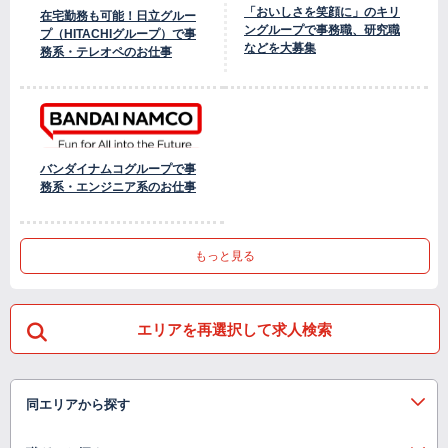
「おいしさを笑顔に」のキリ
在宅勤務も可能！日立グルー
ングループで事務職、研究職
プ（HITACHIグループ）で事
などを大募集
務系・テレオペのお仕事
バンダイナムコグループで事
務系・エンジニア系のお仕事
もっと見る
エリアを再選択して求人検索
同エリアから探す